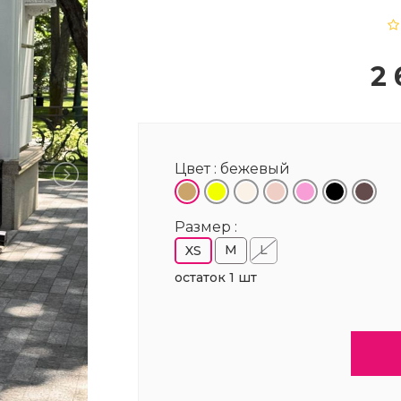
2 
Цвет :
бежевый
Размер :
M
L
XS
остаток 1 шт