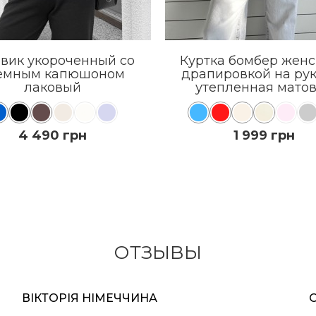
вик укороченный со
Куртка бомбер женс
емным капюшоном
драпировкой на ру
лаковый
утепленная мато
4 490 грн
1 999 грн
КУПИТЬ
КУПИТЬ
ПОДРОБНЕЕ
ПОДРОБНЕЕ
ОТЗЫВЫ
ВІКТОРІЯ НІМЕЧЧИНА