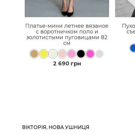
Платье-мини летнее вязаное
Пухо
с воротничком поло и
съ
золотистыми пуговицами 82
см
2 690 грн
КУПИТЬ
ПОДРОБНЕЕ
ВІКТОРІЯ, НОВА УШНИЦЯ