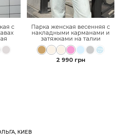
кая с
Парка женская весенняя с
Трен
кавах
накладными карманами и
п
вая
затяжками на талии
2 990 грн
КУПИТЬ
ПОДРОБНЕЕ
ОЛЬГА, КИЕВ
ВІКТ