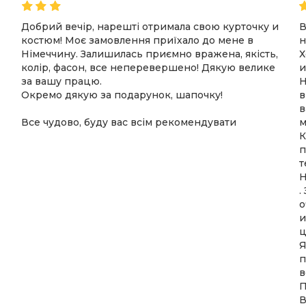
Добрий вечір, нарешті отримала свою курточку и
В
костюм! Моє замовлення приїхало до мене в
н
Німеччину. Залишилась приємно вражена, якість,
Х
колір, фасон, все неперевершено! Дякую велике
и
за вашу працю.
Н
Окремо дякую за подарунок, шапочку!
в
в
Все чудово, буду вас всім рекомендувати
м
К
п
т
Н
.
о
и
ц
Я
п
в
П
В