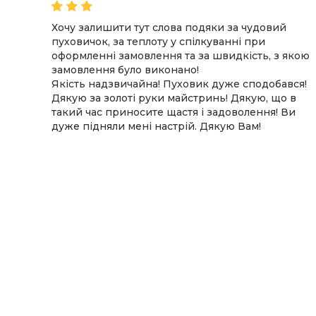
овик,
Хочу залишити тут слова подяки за чудовий
пуховичок, за теплоту у спілкуванні при
сто
оформленні замовлення та за швидкість, з якою
замовлення було виконано!
столько
Якість надзвичайна! Пуховик дуже сподобався!
 в
Дякую за золоті руки майстринь! Дякую, що в
такий час приносите щастя і задоволення! Ви
дуже підняли мені настрій. Дякую Вам!
очек
 любовь
изни он
м
такого
сит на
ике .
о на