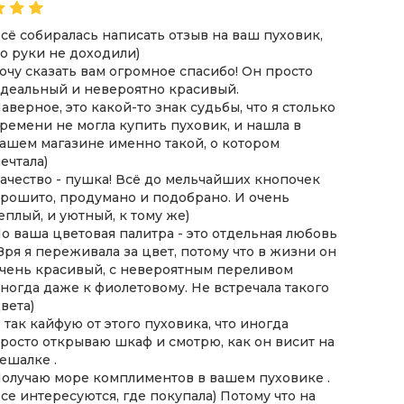
сё собиралась написать отзыв на ваш пуховик,
Хочу з
о руки не доходили)
пухови
очу сказать вам огромное спасибо! Он просто
оформл
деальный и невероятно красивый.
замовл
аверное, это какой-то знак судьбы, что я столько
Якість
ремени не могла купить пуховик, и нашла в
Дякую 
ашем магазине именно такой, о котором
такий 
ечтала)
дуже п
ачество - пушка! Всё до мельчайших кнопочек
рошито, продумано и подобрано. И очень
еплый, и уютный, к тому же)
о ваша цветовая палитра - это отдельная любовь
 Зря я переживала за цвет, потому что в жизни он
чень красивый, с невероятным переливом
ногда даже к фиолетовому. Не встречала такого
вета)
 так кайфую от этого пуховика, что иногда
росто открываю шкаф и смотрю, как он висит на
ешалке .
олучаю море комплиментов в вашем пуховике .
се интересуются, где покупала) Потому что на