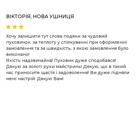
ПОДРОБНЕЕ
ВІКТОРІЯ, НОВА УШНИЦЯ
Хочу залишити тут слова подяки за чудовий
пуховичок, за теплоту у спілкуванні при оформленні
замовлення та за швидкість, з якою замовлення було
виконано!
Якість надзвичайна! Пуховик дуже сподобався!
Дякую за золоті руки майстринь! Дякую, що в такий
час приносите щастя і задоволення! Ви дуже підняли
мені настрій. Дякую Вам!