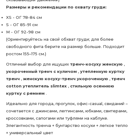
Размеры и рекомендации по охвату груди:
XS - ОГ 78-84 см
S - ОГ 85-91 см
M - ОГ 92-98 см
(Ориентируйтесь на свой обхват груди; для более
свободного фита берите на размер больше. Подходит
ростом 155–175 см.)
Отличный выбор для ищущих
тренч-косуху женскую
,
укороченный тренч с куличом
,
утепленную куртку
тренч
,
женскую косуху-тренч укороченную
,
тренч
cotton утеплитель slimtex
,
стильную осеннюю
куртку с ремнем
.
Идеально для города, прогулок, офис-casual, свиданий –
сочетается с джинсами, леггинсами, юбками, свитерами,
кроссовками, сапогами или туфлями на каблуке.
Элегантность тренча + бунтарство косухи + легкое тепло
+ универсальный цвет