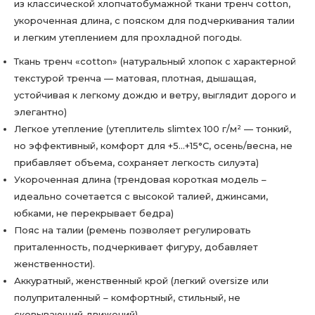
из классической хлопчатобумажной ткани тренч cotton,
укороченная длина, с пояском для подчеркивания талии
и легким утеплением для прохладной погоды.
Ткань тренч «cotton» (натуральный хлопок с характерной
текстурой тренча — матовая, плотная, дышащая,
устойчивая к легкому дождю и ветру, выглядит дорого и
элегантно)
Легкое утепление (утеплитель slimtex 100 г/м² — тонкий,
но эффективный, комфорт для +5…+15°C, осень/весна, не
прибавляет объема, сохраняет легкость силуэта)
Укороченная длина (трендовая короткая модель –
идеально сочетается с высокой талией, джинсами,
юбками, не перекрывает бедра)
Пояс на талии (ремень позволяет регулировать
приталенность, подчеркивает фигуру, добавляет
женственности).
Аккуратный, женственный крой (легкий oversize или
полуприталенный – комфортный, стильный, не
сковывающий движений)