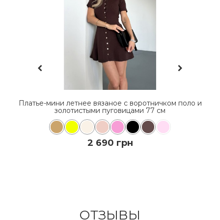
Н
Платье-мини летнее вязаное с воротничком поло и
золотистыми пуговицами 77 см
2 690 грн
КУПИТЬ
ОТЗЫВЫ