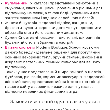
Купальники
. У каталозі представлені однотонні, зі
смужками, класичні, цілісні, роздільні з рюшами для
відпочинку на пляжі, а також боді-купальники для
заняття плаванням і водною аеробікою в басейні;
Жіноча біжутерія. Недорогі підвіси, ланцюжки,
браслети, кулони, сережки допоможуть доповнити
образ або стати його основним акцентом;
Сумки. Спортивні, класичні, текстильні, шкіряні під
будь-який стиль, вбрання та настрій;
В'язані костюми
Modern Boutique. Жіночі костюми
даного бренду - ідеальне рішення для прогулянки
осінніми вечорами: теплі, зручні, стильні, виконані в
яскравих пастельних, темних кольорах для вашого
відпочинку.
Також у нас представлений широкий вибір шортів,
футболок, рюкзаків, корисних аксесуарів. Недорогий
жіночий одяг, представлений на інтернет-сторінці
нашого сайту дозволить красиво одягнутися за
відносно невеликих фінансових витрат.
Замовити жіночий одяг та аксесуари з
доставкою по Україні.