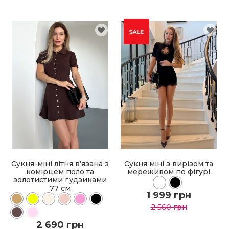
Сукня-міні літня вʼязана з
Сукня міні з вирізом та
комірцем поло та
мереживом по фігурі
золотистими ґудзиками
77 см
1 999 грн
2 560 грн
2 690 грн