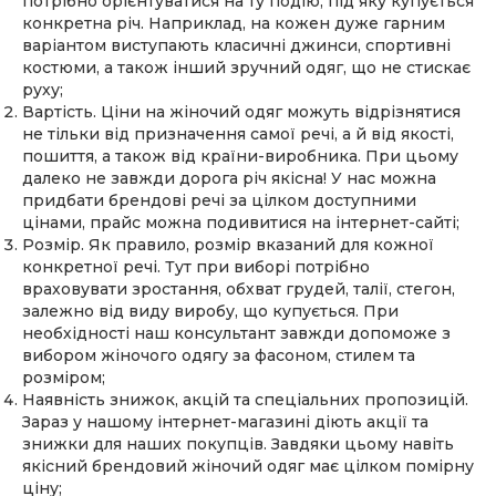
потрібно орієнтуватися на ту подію, під яку купується
конкретна річ. Наприклад, на кожен дуже гарним
варіантом виступають класичні джинси, спортивні
костюми, а також інший зручний одяг, що не стискає
руху;
Вартість. Ціни на жіночий одяг можуть відрізнятися
не тільки від призначення самої речі, а й від якості,
пошиття, а також від країни-виробника. При цьому
далеко не завжди дорога річ якісна! У нас можна
придбати брендові речі за цілком доступними
цінами, прайс можна подивитися на інтернет-сайті;
Розмір. Як правило, розмір вказаний для кожної
конкретної речі. Тут при виборі потрібно
враховувати зростання, обхват грудей, талії, стегон,
залежно від виду виробу, що купується. При
необхідності наш консультант завжди допоможе з
вибором жіночого одягу за фасоном, стилем та
розміром;
Наявність знижок, акцій та спеціальних пропозицій.
Зараз у нашому інтернет-магазині діють акції та
знижки для наших покупців. Завдяки цьому навіть
якісний брендовий жіночий одяг має цілком помірну
ціну;