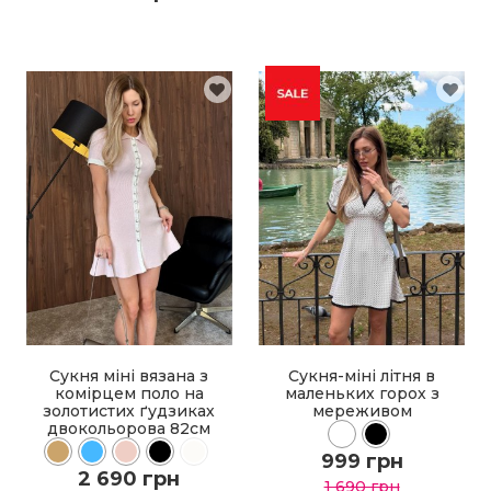
ДО КОШИКА
ДО КОШИКА
ДЕТАЛЬНІШЕ
ДЕТАЛЬНІШЕ
Сукня міні вязана з
Сукня-міні літня в
комірцем поло на
маленьких горох з
золотистих ґудзиках
мереживом
двокольорова 82см
999 грн
2 690 грн
1 690 грн