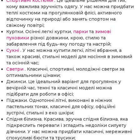
Спортивні костюми
. Це ідеальне рішення для тих,
кому важлива зручність одягу. У нас можна придбати
теплі костюми на прогулянковій флісі, активного
відпочинку на природі або занять спортом на
свіжому повітрі;
Куртки. Осінні легкі куртки,
парки
та
зимові
пуховики
різної довжини, крою, стилю та
забарвлення під будь-яку погоду та настрій;
Сукні
. У нас можна купити легкі, літні вбрання, а
також красиві, стильні моделі для носіння в зимовий
та осінній час;
Светри
. Класичні, спортивні, молодіжні светри за
оптимальними цінами;
Джинси. Це ідеальний варіант для прогулянок у
вечірній час, темні та класичні моделі можна
підібрати для роботи в офісі;
Піджаки. Однотонні літні, виконані в ніжних
пастельних тонах, класичні для офісу, офіційні
зустрічі, стильні з еко шкіри;
Спідня білизна. Красива, зручна спідня білизна, яка
підкреслить переваги і згладить недоліки силуету
дівчини. У нас можна придбати класичні, мереживні
спокусливі бюсти та трусики;