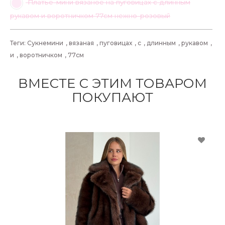
Платье-мини вязаное на пуговицах с длинным
рукавом и воротничком 77см нежно-розовый
Теги:
Сукнемини
,
вязаная
,
пуговицах
,
с
,
длинным
,
рукавом
,
и
,
воротничком
,
77см
ВМЕСТЕ С ЭТИМ ТОВАРОМ
ПОКУПАЮТ