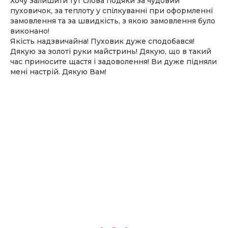
Хочу залишити тут слова подяки за чудовий
пуховичок, за теплоту у спілкуванні при оформленні
замовлення та за швидкість, з якою замовлення було
виконано!
Якість надзвичайна! Пуховик дуже сподобався!
Дякую за золоті руки майстринь! Дякую, що в такий
час приносите щастя і задоволення! Ви дуже підняли
мені настрій. Дякую Вам!