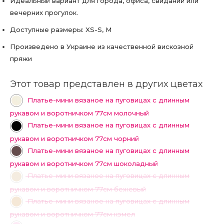
Идеальный вариант для города, офиса, свиданий или
вечерних прогулок.
Доступные размеры: XS-S, M
Произведено в Украине из качественной вискозной
пряжи
Этот товар представлен в других цветах
Платье-мини вязаное на пуговицах с длинным
рукавом и воротничком 77см молочный
Платье-мини вязаное на пуговицах с длинным
рукавом и воротничком 77см чорний
Платье-мини вязаное на пуговицах с длинным
рукавом и воротничком 77см шоколадный
Платье-мини вязаное на пуговицах с длинным
рукавом и воротничком 77см бежевый
Платье-мини вязаное на пуговицах с длинным
рукавом и воротничком 77см кэмел