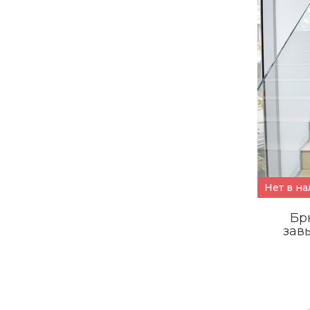
Нет в н
Бр
зав