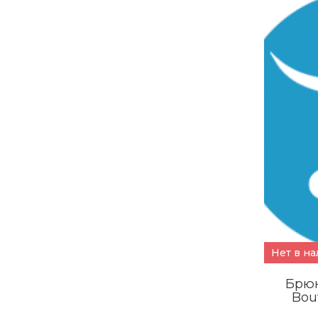
Нет в н
Брюк
Bou