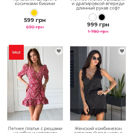
косичками бикини
и драпировкой впереди
длинный рукав софт
599 грн
999 грн
690 грн
1 780 грн
КУПИТЬ
КУПИТЬ
ПОДРОБНЕЕ
ПОДРОБНЕЕ
Летнее платье с рюшами
Женский комбинезон
на юбке и коротким
сатиновый под шелк с