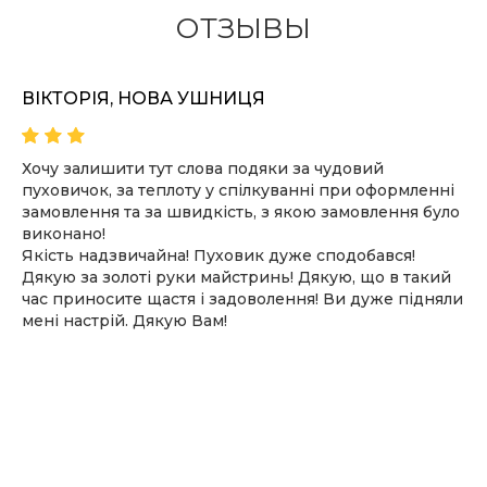
ОТЗЫВЫ
ПОДРОБНЕЕ
ВІКТОРІЯ, НОВА УШНИЦЯ
Хочу залишити тут слова подяки за чудовий
пуховичок, за теплоту у спілкуванні при оформленні
замовлення та за швидкість, з якою замовлення було
виконано!
Якість надзвичайна! Пуховик дуже сподобався!
Дякую за золоті руки майстринь! Дякую, що в такий
час приносите щастя і задоволення! Ви дуже підняли
мені настрій. Дякую Вам!