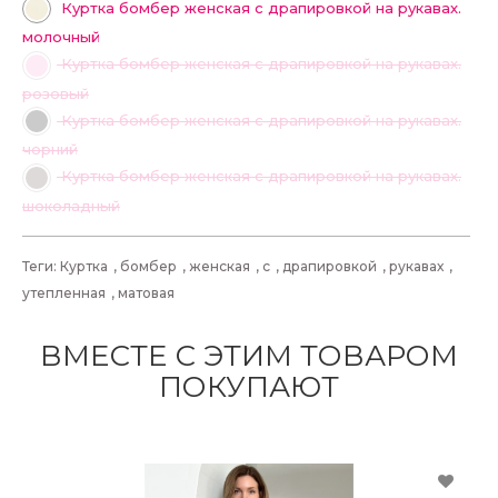
Куртка бомбер женская с драпировкой на рукавах.
молочный
Куртка бомбер женская с драпировкой на рукавах.
розовый
Куртка бомбер женская с драпировкой на рукавах.
чорний
Куртка бомбер женская с драпировкой на рукавах.
шоколадный
Теги:
Куртка
,
бомбер
,
женская
,
с
,
драпировкой
,
рукавах
,
утепленная
,
матовая
ВМЕСТЕ С ЭТИМ ТОВАРОМ
ПОКУПАЮТ