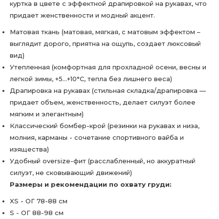
куртка в цвете с эффектной драпировкой на рукавах, что
придает женственности и модный акцент.
Матовая ткань (матовая, мягкая, с матовым эффектом –
выглядит дорого, приятна на ощупь, создает люксовый
вид)
Утепленная (комфортная для прохладной осени, весны и
легкой зимы, +5…+10°C, тепла без лишнего веса)
Драпировка на рукавах (стильная складка/драпировка —
придает объем, женственность, делает силуэт более
мягким и элегантным)
Классический бомбер-крой (резинки на рукавах и низа,
молния, карманы - сочетание спортивного вайба и
изящества)
Удобный oversize-фит (расслабленный, но аккуратный
силуэт, не сковывающий движений)
Размеры и рекомендации по охвату груди:
XS - ОГ 78-88 см
S - ОГ 88-98 см