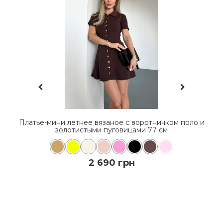
Н
Платье-мини летнее вязаное с воротничком поло и
золотистыми пуговицами 77 см
2 690 грн
КУПИТЬ