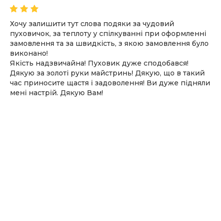
Хочу залишити тут слова подяки за чудовий
пуховичок, за теплоту у спілкуванні при оформленні
замовлення та за швидкість, з якою замовлення було
виконано!
Якість надзвичайна! Пуховик дуже сподобався!
Дякую за золоті руки майстринь! Дякую, що в такий
час приносите щастя і задоволення! Ви дуже підняли
мені настрій. Дякую Вам!