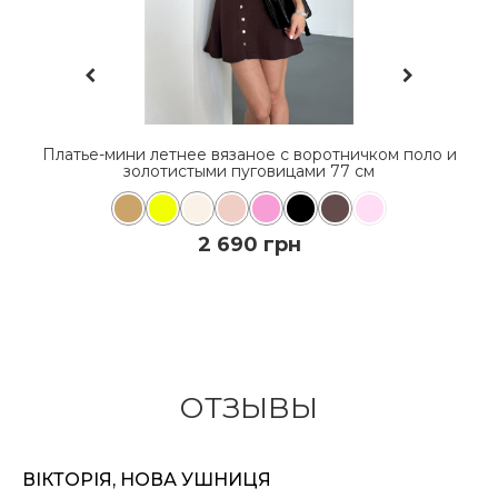
Н
Платье-мини летнее вязаное с воротничком поло и
золотистыми пуговицами 77 см
2 690 грн
КУПИТЬ
ОТЗЫВЫ
ПОДРОБНЕЕ
ВІКТОРІЯ, НОВА УШНИЦЯ