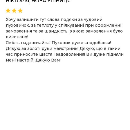
ВІКТОРІЯ, НОВА УШНИЦЯ
Хочу залишити тут слова подяки за чудовий
пуховичок, за теплоту у спілкуванні при оформленні
замовлення та за швидкість, з якою замовлення було
виконано!
Якість надзвичайна! Пуховик дуже сподобався!
Дякую за золоті руки майстринь! Дякую, що в такий
час приносите щастя і задоволення! Ви дуже підняли
мені настрій. Дякую Вам!