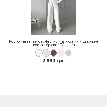
ие
Костюм вязаный с кофточкой на молнии и широкие
К
прямые брюки 170+ рост
2 990 грн
КУПИТЬ
ПОДРОБНЕЕ