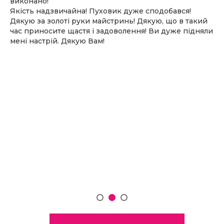
виконано!
Якість надзвичайна! Пуховик дуже сподобався!
Дякую за золоті руки майстринь! Дякую, що в такий
час приносите щастя і задоволення! Ви дуже підняли
мені настрій. Дякую Вам!