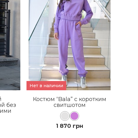
Нет в наличии
Нет в 
й
Костюм “Bala” с коротким
Кос
й без
свитшотом
фл
кими
1 870 грн