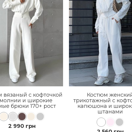
 вязаный с кофточкой
Костюм женски
 молнии и широкие
трикотажный с кофто
мые брюки 170+ рост
капюшона и широ
штанами
2 990 грн
2 560 грн