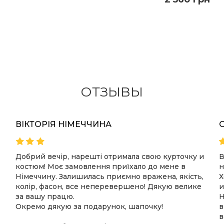
КУПИТЬ
КУПИТЬ
ПОДРОБНЕЕ
ПОДРОБНЕЕ
ОТЗЫВЫ
ВІКТОРІЯ НІМЕЧЧИНА
Добрий вечір, нарешті отримала свою курточку и
В
костюм! Моє замовлення приїхало до мене в
н
Німеччину. Залишилась приємно вражена, якість,
Х
колір, фасон, все неперевершено! Дякую велике
и
за вашу працю.
Н
Окремо дякую за подарунок, шапочку!
в
в