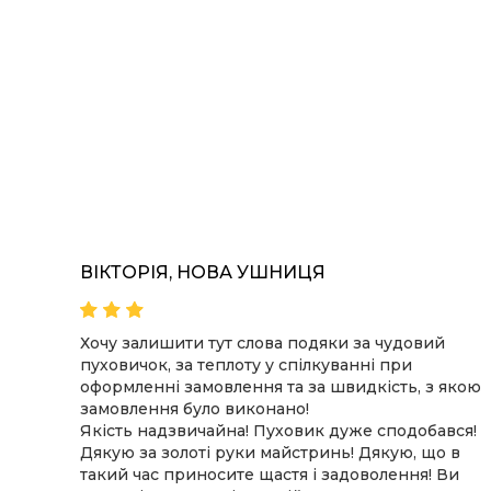
КУПИТЬ
ПОДРОБНЕЕ
ВІКТОРІЯ, НОВА УШНИЦЯ
овик,
Хочу залишити тут слова подяки за чудовий
пуховичок, за теплоту у спілкуванні при
сто
оформленні замовлення та за швидкість, з якою
замовлення було виконано!
столько
Якість надзвичайна! Пуховик дуже сподобався!
 в
Дякую за золоті руки майстринь! Дякую, що в
такий час приносите щастя і задоволення! Ви