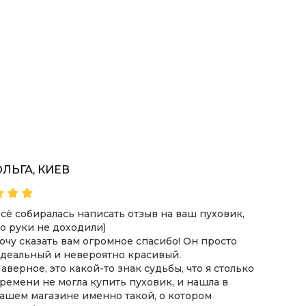
КУПИТЬ
ПОДРОБНЕЕ
ОЛЬГА, КИЕВ
ВІКТ
сё собиралась написать отзыв на ваш пуховик,
Хочу з
о руки не доходили)
пухови
очу сказать вам огромное спасибо! Он просто
оформл
деальный и невероятно красивый.
замовл
аверное, это какой-то знак судьбы, что я столько
Якість
ремени не могла купить пуховик, и нашла в
Дякую 
ашем магазине именно такой, о котором
такий 