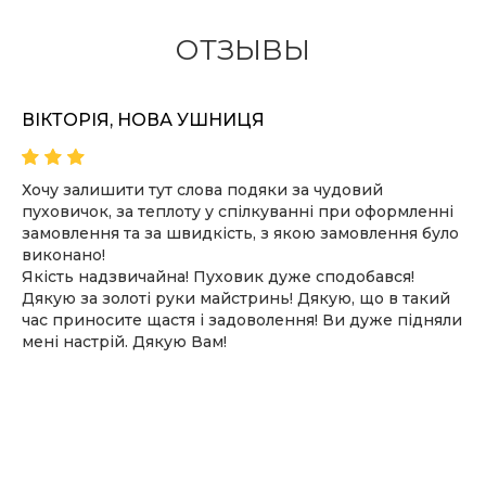
ОТЗЫВЫ
ВІКТОРІЯ, НОВА УШНИЦЯ
Хочу залишити тут слова подяки за чудовий
пуховичок, за теплоту у спілкуванні при оформленні
замовлення та за швидкість, з якою замовлення було
виконано!
Якість надзвичайна! Пуховик дуже сподобався!
Дякую за золоті руки майстринь! Дякую, що в такий
час приносите щастя і задоволення! Ви дуже підняли
мені настрій. Дякую Вам!