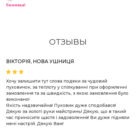
бежевый
ОТЗЫВЫ
ВІКТОРІЯ, НОВА УШНИЦЯ
Хочу залишити тут слова подяки за чудовий
пуховичок, за теплоту у спілкуванні при оформленні
замовлення та за швидкість, з якою замовлення було
виконано!
Якість надзвичайна! Пуховик дуже сподобався!
Дякую за золоті руки майстринь! Дякую, що в такий
час приносите щастя і задоволення! Ви дуже підняли
мені настрій. Дякую Вам!