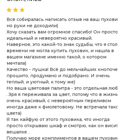
сё собиралась написать отзыв на ваш пуховик,
Хочу з
о руки не доходили)
пухови
очу сказать вам огромное спасибо! Он просто
оформл
деальный и невероятно красивый.
замовл
аверное, это какой-то знак судьбы, что я столько
Якість
ремени не могла купить пуховик, и нашла в
Дякую 
ашем магазине именно такой, о котором
такий 
ечтала)
дуже п
ачество - пушка! Всё до мельчайших кнопочек
рошито, продумано и подобрано. И очень
еплый, и уютный, к тому же)
о ваша цветовая палитра - это отдельная любовь
 Зря я переживала за цвет, потому что в жизни он
чень красивый, с невероятным переливом
ногда даже к фиолетовому. Не встречала такого
вета)
 так кайфую от этого пуховика, что иногда
росто открываю шкаф и смотрю, как он висит на
ешалке .
олучаю море комплиментов в вашем пуховике .