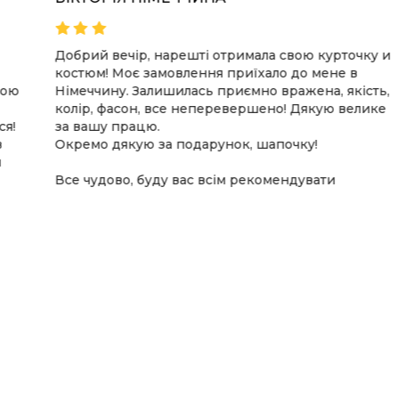
Добрий вечір, нарешті отримала свою курточку и
В
костюм! Моє замовлення приїхало до мене в
н
Німеччину. Залишилась приємно вражена, якість,
Х
колір, фасон, все неперевершено! Дякую велике
и
за вашу працю.
Н
Окремо дякую за подарунок, шапочку!
в
в
Все чудово, буду вас всім рекомендувати
м
К
п
т
Н
.
о
и
ц
Я
п
в
П