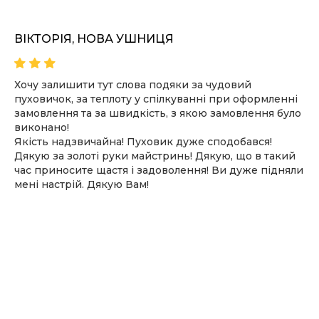
ВІКТОРІЯ, НОВА УШНИЦЯ
Хочу залишити тут слова подяки за чудовий
пуховичок, за теплоту у спілкуванні при оформленні
замовлення та за швидкість, з якою замовлення було
виконано!
Якість надзвичайна! Пуховик дуже сподобався!
Дякую за золоті руки майстринь! Дякую, що в такий
час приносите щастя і задоволення! Ви дуже підняли
мені настрій. Дякую Вам!