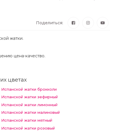
Поделиться:
ской жатки.
шению цена-качество.
их цветах
з Испанской жатки брокколи
з Испанской жатки зефирный
з Испанской жатки лимонный
з Испанской жатки малиновый
з Испанской жатки мятный
з Испанской жатки розовый