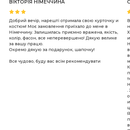
ВІКТОРІЯ НІМЕЧЧИНА
Добрий вечір, нарешті отримала свою курточку и
В
костюм! Моє замовлення приїхало до мене в
н
Німеччину. Залишилась приємно вражена, якість,
Х
колір, фасон, все неперевершено! Дякую велике
и
за вашу працю.
Н
Окремо дякую за подарунок, шапочку!
в
в
Все чудово, буду вас всім рекомендувати
м
К
п
т
Н
.
о
и
ц
Я
п
в