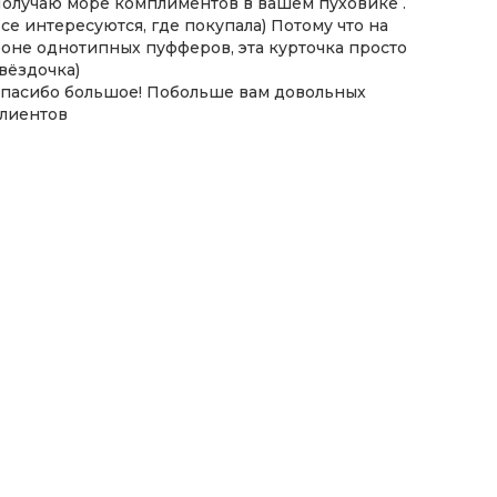
олучаю море комплиментов в вашем пуховике .
се интересуются, где покупала) Потому что на
оне однотипных пуфферов, эта курточка просто
вёздочка)
пасибо большое! Побольше вам довольных
лиентов