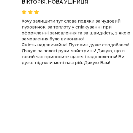
ВІКТОРІЯ, НОВА УШНИЦЯ
овик,
Хочу залишити тут слова подяки за чудовий
пуховичок, за теплоту у спілкуванні при
сто
оформленні замовлення та за швидкість, з якою
замовлення було виконано!
столько
Якість надзвичайна! Пуховик дуже сподобався!
 в
Дякую за золоті руки майстринь! Дякую, що в
такий час приносите щастя і задоволення! Ви
дуже підняли мені настрій. Дякую Вам!
очек
 любовь
изни он
м
такого
сит на