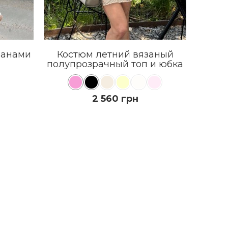
ланами
Костюм летний вязаный
Пла
полупрозрачный топ и юбка
2 560 грн
КУПИТЬ
ПОДРОБНЕЕ