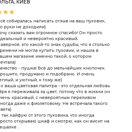
ОЛЬГА, КИЕВ
ВІКТ
сё собиралась написать отзыв на ваш пуховик,
Хочу з
о руки не доходили)
пухови
очу сказать вам огромное спасибо! Он просто
оформл
деальный и невероятно красивый.
замовл
аверное, это какой-то знак судьбы, что я столько
Якість
ремени не могла купить пуховик, и нашла в
Дякую 
ашем магазине именно такой, о котором
такий 
ечтала)
дуже п
ачество - пушка! Всё до мельчайших кнопочек
рошито, продумано и подобрано. И очень
еплый, и уютный, к тому же)
о ваша цветовая палитра - это отдельная любовь
 Зря я переживала за цвет, потому что в жизни он
чень красивый, с невероятным переливом
ногда даже к фиолетовому. Не встречала такого
вета)
 так кайфую от этого пуховика, что иногда
росто открываю шкаф и смотрю, как он висит на
ешалке .