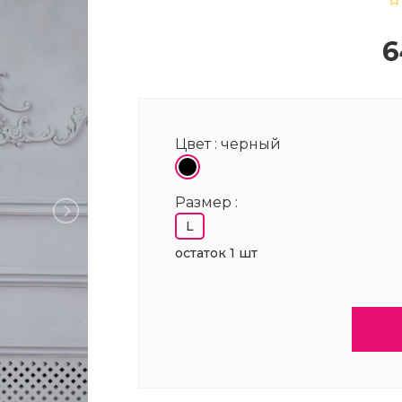
6
Цвет :
черный
Размер :
L
остаток 1 шт