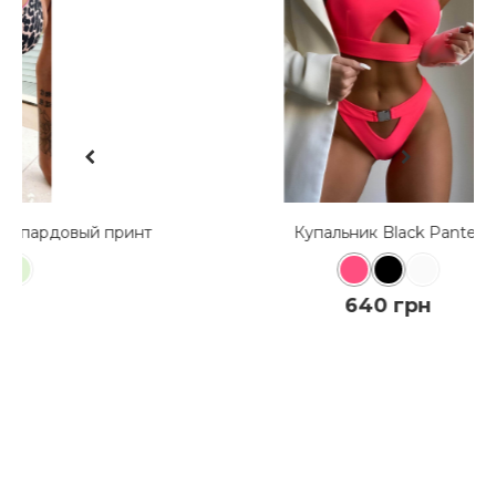
К
нт
Купальник Black Panter
640 грн
КУПИТЬ