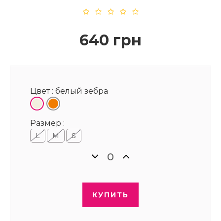
640 грн
Цвет :
белый зебра
Размер :
L
M
S
КУПИТЬ