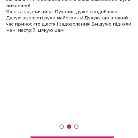
виконано!
Якість надзвичайна! Пуховик дуже сподобався!
Дякую за золоті руки майстринь! Дякую, що в такий
час приносите щастя і задоволення! Ви дуже підняли
мені настрій. Дякую Вам!