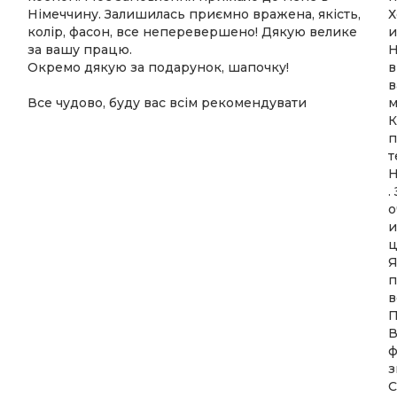
Німеччину. Залишилась приємно вражена, якість,
Х
колір, фасон, все неперевершено! Дякую велике
и
за вашу працю.
Н
Окремо дякую за подарунок, шапочку!
в
в
Все чудово, буду вас всім рекомендувати
м
К
п
т
Н
.
о
и
ц
Я
п
в
П
В
ф
з
С