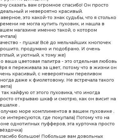
очу сказать вам огромное спасибо! Он просто
оформл
деальный и невероятно красивый.
замовл
аверное, это какой-то знак судьбы, что я столько
Якість
ремени не могла купить пуховик, и нашла в
Дякую 
ашем магазине именно такой, о котором
такий 
ечтала)
дуже п
ачество - пушка! Всё до мельчайших кнопочек
рошито, продумано и подобрано. И очень
еплый, и уютный, к тому же)
о ваша цветовая палитра - это отдельная любовь
 Зря я переживала за цвет, потому что в жизни он
чень красивый, с невероятным переливом
ногда даже к фиолетовому. Не встречала такого
вета)
 так кайфую от этого пуховика, что иногда
росто открываю шкаф и смотрю, как он висит на
ешалке .
олучаю море комплиментов в вашем пуховике .
се интересуются, где покупала) Потому что на
оне однотипных пуфферов, эта курточка просто
вёздочка)
пасибо большое! Побольше вам довольных