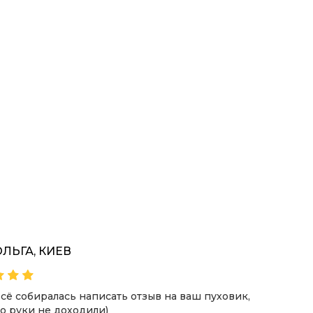
ОЛЬГА, КИЕВ
ВІКТ
сё собиралась написать отзыв на ваш пуховик,
Хочу з
о руки не доходили)
пухови