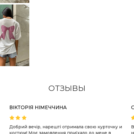
ОТЗЫВЫ
ВІКТОРІЯ НІМЕЧЧИНА
Добрий вечір, нарешті отримала свою курточку и
В
костюм! Моє замовлення приїхало до мене в
н