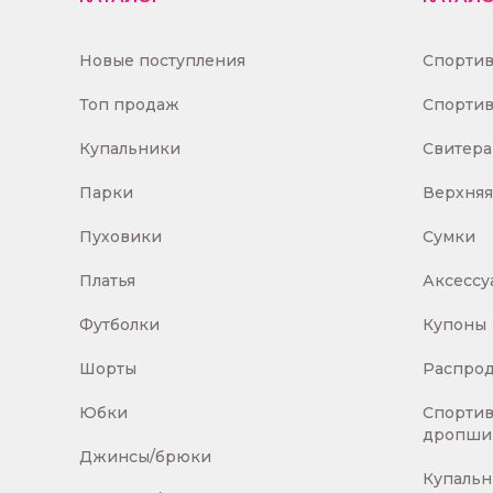
Новые поступления
Спорти
Топ продаж
Спортив
Купальники
Свитера
Парки
Верхняя
Пуховики
Сумки
Платья
Аксессу
Футболки
Купоны
Шорты
Распро
Юбки
Спорти
дропши
Джинсы/брюки
Купаль