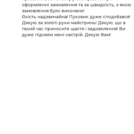
сто
оформленні замовлення та за швидкість, з якою
замовлення було виконано!
столько
Якість надзвичайна! Пуховик дуже сподобався!
 в
Дякую за золоті руки майстринь! Дякую, що в
такий час приносите щастя і задоволення! Ви
дуже підняли мені настрій. Дякую Вам!
очек
 любовь
изни он
м
такого
сит на
ике .
о на
просто
х