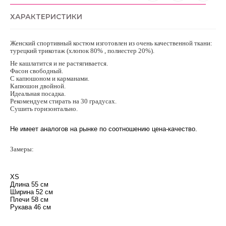
ХАРАКТЕРИСТИКИ
Женский спортивный костюм изготовлен из очень качественной ткани:
турецкий трикотаж (хлопок 80% , полиестер 20%).
Не кашлатится и не растягивается.
Фасон свободный.
С капюшоном и карманами.
Капюшон двойной.
Идеальная посадка.
Рекомендуем стирать на 30 градусах.
Сушить горизонтально.
Не имеет аналогов на рынке по соотношению цена-качество.
Замеры:
ХS
Длина 55 см
Ширина 52 см
Плечи 58 см
Рукава 46 см