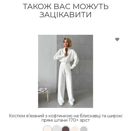
ТАКОЖ ВАС МОЖУТЬ
ЗАЦІКАВИТИ
окі
Костюм вʼязаний з кофтинкою на блискавці та широкі
Ко
прямі штани 170+ зріст