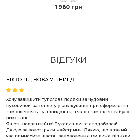
1 980 грн
ДО КОШИКА
ПОДРОБИЦI
ВІДГУКИ
ВІКТОРІЯ, НОВА УШНИЦЯ
Хочу залишити тут слова подяки за чудовий
пуховичок, за теплоту у спілкуванні при оформленні
замовлення та за швидкість, з якою замовлення було
виконано!
Якість надзвичайна! Пуховик дуже сподобався!
Дякую за золоті руки майстринь! Дякую, що в такий
час приносите щастя і задоволення! Ви дуже підняли