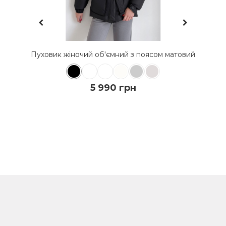
Пуховик теплий подовжений під пояс силіконовий
3 950 грн
5 990 грн
ДО КОШИКА
ПОДРОБИЦI