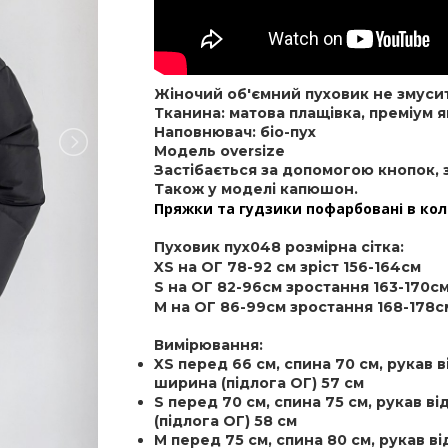
Жіночий об'ємний пуховик не змусит
Тканина: матова плащівка, преміум я
Наповнювач: біо-пух
Модель oversize
Застібається за допомогою кнопок, з
Також у моделі капюшон.
Пряжки та гудзики пофарбовані в кол
Пуховик пух048 розмірна сітка:
XS на ОГ 78-92 см зріст 156-164см
S на ОГ 82-96см зростання 163-170с
M на ОГ 86-99см зростання 168-178с
Вимірювання:
XS перед 66 см, спина 70 см, рукав в
ширина (підлога ОГ) 57 см
S
перед 70 см, спина 75 см, рукав ві
(підлога ОГ) 58 см
M
перед 75 см, спина 80 см, рукав ві