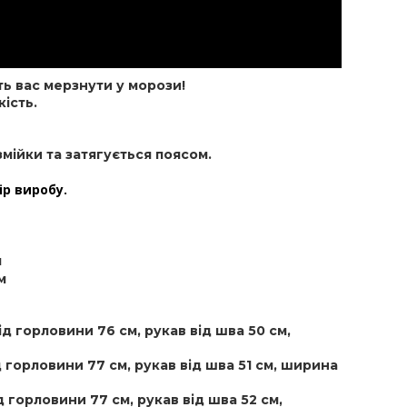
ь вас мерзнути у морози!
кість.
мійки та затягується поясом.
ір виробу.
м
м
ід горловини 76 см, рукав від шва 50 см,
д горловини 77 см, рукав від шва 51 см, ширина
д горловини 77 см, рукав від шва 52 см,