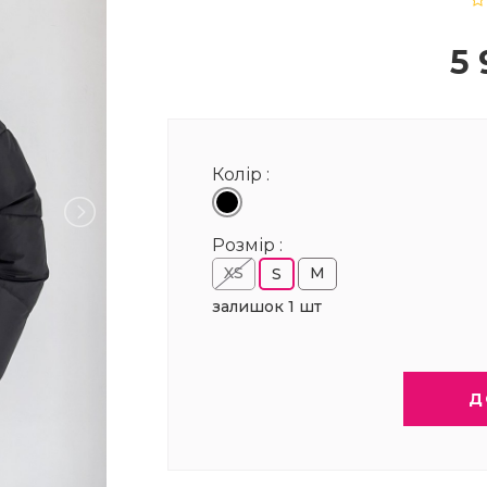
5 
Колір :
Розмір :
XS
M
S
залишок 1 шт
Д