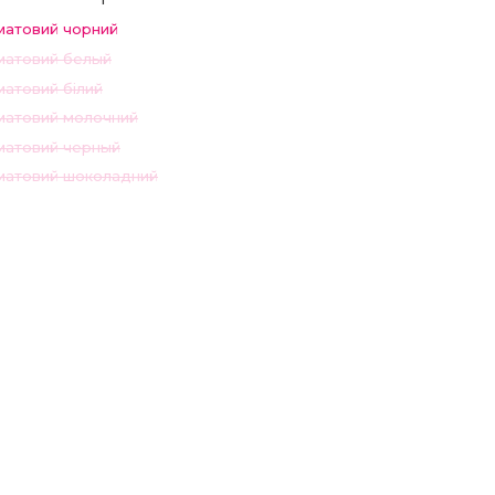
матовий чорний
 матовий белый
матовий білий
 матовий молочний
 матовий черный
 матовий шоколадний