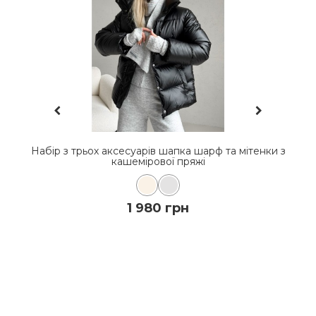
вці
Набір з трьох аксесуарів шапка шарф та мітенки з
Ко
кашемірової пряжі
1 980 грн
ДО КОШИКА