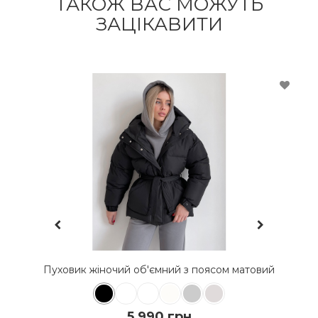
ТАКОЖ ВАС МОЖУТЬ
ЗАЦІКАВИТИ
Пуховик теплий подовжений під пояс силіконовий