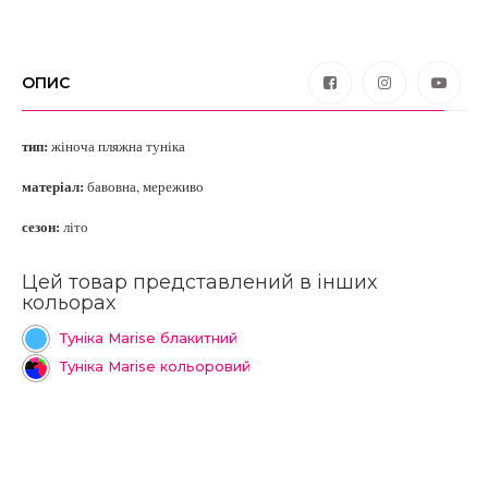
ОПИС
тип:
жіноча пляжна туніка
матеріал:
бавовна, мереживо
сезон:
літо
Цей товар представлений в інших
кольорах
Туніка Marise блакитний
Туніка Marise кольоровий