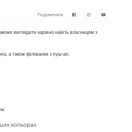
Поділитися:
може виглядати чарівно навіть власницям з 
а, а також філіжанки з пуш-ап.
см.
ших кольорах