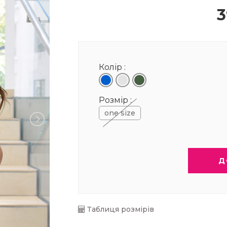
3
Колір :
Розмір :
one size
Д
Таблиця розмірів