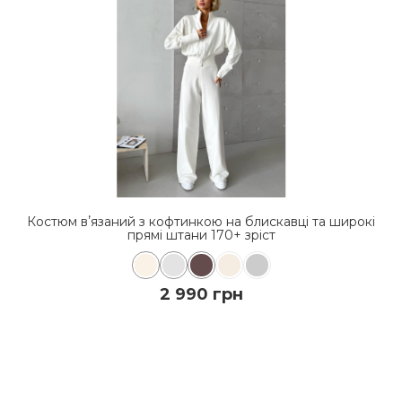
окі
Костюм вʼязаний з кофтинкою на блискавці та широкі
Ко
прямі штани 170+ зріст
2 990 грн
ДО КОШИКА